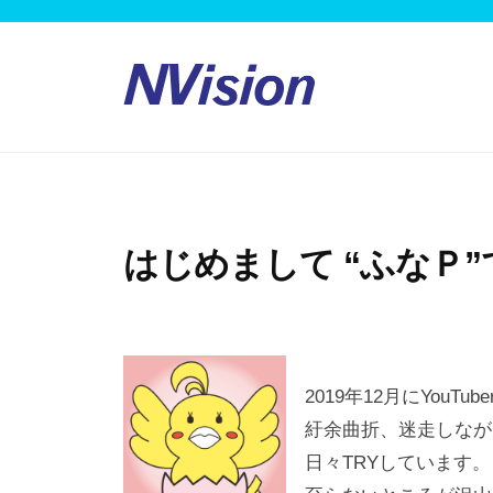
コ
V
ン
i
s
テ
i
ン
N
人
o
ツ
の
V
n
へ
力
i
–
ス
で
s
有
キ
未
はじめまして “ふなＰ
i
限
ッ
来
会
o
プ
に
社
n
進
エ
–
む
ヌ
2019年12月にYouT
有
ビ
紆余曲折、迷走しなが
限
ジ
日々TRYしています。
ョ
会