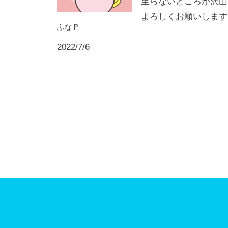
至らないところが沢山
ン
社
よろしくお願いします
ふなＰ
エ
ヌ
2022/7/6
ビ
ジ
投
ョ
稿
ン
ナ
ビ
ゲ
ー
シ
ョ