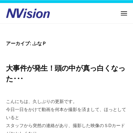
N
コ
ー
V
ン
i
メ
ニ
テ
s
N
ュ
人
ー
ン
i
V
の
o
ツ
力
i
n
アーカイブ:
ふなＰ
へ
で
s
–
ス
未
i
有
キ
来
o
限
大事件が発生！頭の中が真っ白くなっ
に
ッ
会
n
進
プ
た･･･
社
–
む
エ
有
ヌ
限
ビ
こんにちは、久しぶりの更新です。
会
ジ
今日一日をかけて動画を何本か撮影を済まして、ほっとして
社
ョ
いると
ン
エ
スタッフから突然の連絡があり、撮影した映像のＳDカード
ヌ