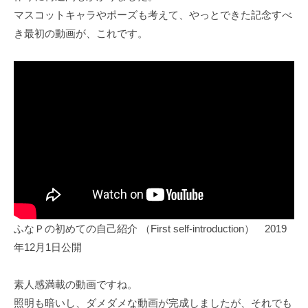
ビ
マスコットキャラやポーズも考えて、やっとできた記念すべ
ジ
き最初の動画が、これです。
ョ
ン
ふなＰの初めての自己紹介 （First self-introduction） 2019
年12月1日公開
素人感満載の動画ですね。
照明も暗いし、ダメダメな動画が完成しましたが、それでも