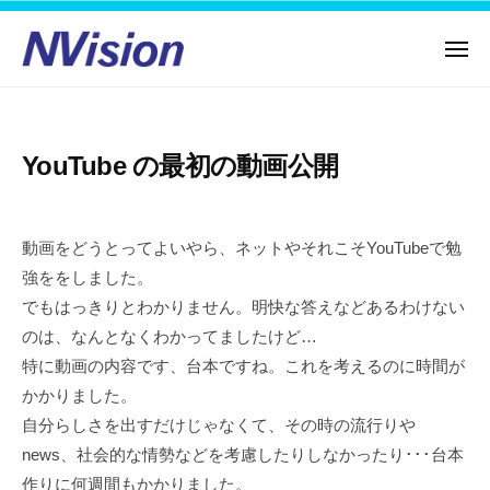
N
コ
ー
V
ン
i
メ
ニ
テ
s
N
ュ
人
ー
ン
i
V
の
o
ツ
力
i
n
YouTube の最初の動画公開
へ
で
s
–
ス
未
i
有
キ
来
o
限
動画をどうとってよいやら、ネットやそれこそYouTubeで勉
に
ッ
会
n
進
強ををしました。
プ
社
–
む
でもはっきりとわかりません。明快な答えなどあるわけない
エ
有
のは、なんとなくわかってましたけど…
ヌ
限
特に動画の内容です、台本ですね。これを考えるのに時間が
ビ
会
ジ
かかりました。
社
ョ
自分らしさを出すだけじゃなくて、その時の流行りや
ン
エ
news、社会的な情勢などを考慮したりしなかったり･･･台本
ヌ
作りに何週間もかかりました。