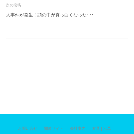
ビ
次の投稿
ゲ
大事件が発生！頭の中が真っ白くなった･･･
ー
シ
ョ
ン
お問い合せ
関連サイト
会社案内
変遷 | 沿革